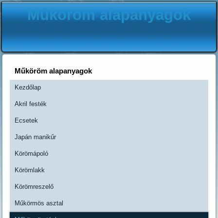
Műköröm alapanyagok
Műköröm alapanyagok
Kezdőlap
Akril festék
Ecsetek
Japán manikűr
Körömápoló
Körömlakk
Körömreszelő
Műkörmös asztal