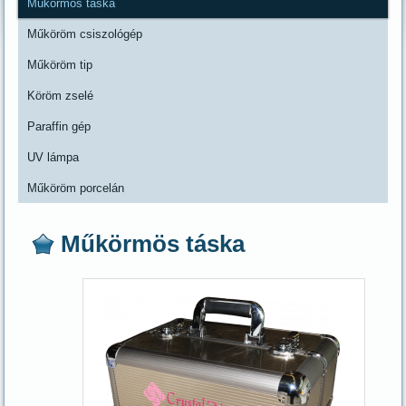
Műkörmös táska
Műköröm csiszológép
Műköröm tip
Köröm zselé
Paraffin gép
UV lámpa
Műköröm porcelán
Műkörmös táska